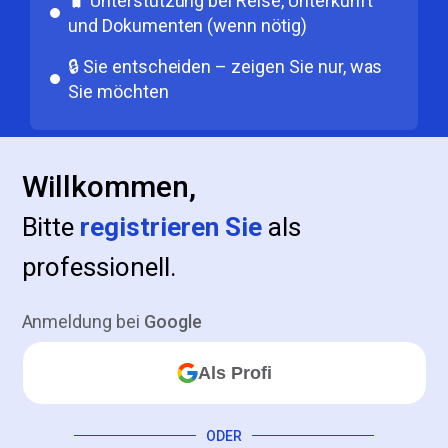
🧳 Unterstützung bei Reise, Unterkunft
und Dokumenten (wenn nötig)
🔒 Sie entscheiden – zeigen Sie nur, was
Sie möchten
Willkommen
,
Bitte
registrieren Sie
als
professionell
.
Anmeldung bei
Google
Als Profi
ODER